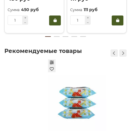
Красный абрикос универсален в использовании. Вот
несколько идей, как превратить обычный прием пищи
450 руб
111 руб
в изысканную трапезу:
1.
Салат с горгонзолой и грилем.
Разрежьте абрикосы
пополам, удалите косточку и слегка обжарьте на
сковороде гриль до появления характерных полосок.
Выложите теплые плоды на подушку из свежей
Рекомендуемые товары
рукколы, добавьте ломтики сыра горгонзола и горсть
обжаренных кедровых орешков. Заправьте смесью
оливкового масла и бальзамического крема. Это
сочетание сладкого, соленого и пряного покорит даже
самого взыскательного гурмана.
2.
Домашний абрикосовый тарт.
Используйте
песочное тесто в качестве основы. Для начинки
смешайте красный абрикос, нарезанный дольками, с
небольшим количеством тростникового сахара и
веточкой свежего тимьяна. Запекайте до золотистой
корочки. Особенность красного сорта в том, что при
термической обработке он сохраняет свою форму и