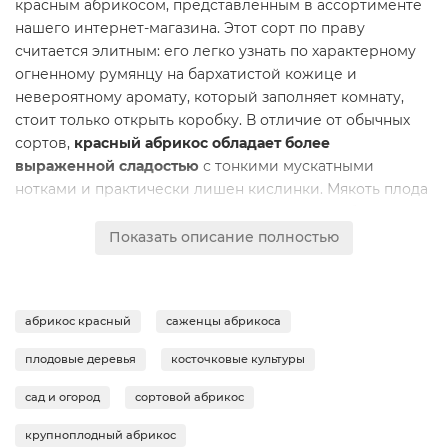
красным абрикосом, представленным в ассортименте
нашего интернет-магазина. Этот сорт по праву
считается элитным: его легко узнать по характерному
огненному румянцу на бархатистой кожице и
невероятному аромату, который заполняет комнату,
стоит только открыть коробку. В отличие от обычных
сортов,
красный абрикос обладает более
выраженной сладостью
с тонкими мускатными
нотками и практически лишен кислинки. Мякоть плода
плотная, сочная и удивительно нежная - она буквально
тает во рту, оставляя долгое медовое послевкусие.
Показать описание полностью
Теперь вы можете
купить Абрикос красный в
Екатеринбурге
, не выходя из дома, выбрав только
самые спелые и качественные плоды в нашем каталоге.
абрикос красный
саженцы абрикоса
Польза и вкус в каждом кусочке
плодовые деревья
косточковые культуры
Красные абрикосы - это не только гастрономическое
удовольствие, но и настоящий концентрат здоровья.
сад и огород
сортовой абрикос
Благодаря высокому содержанию бета-каротина,
крупноплодный абрикос
который и придает кожице яркий алый оттенок, эти