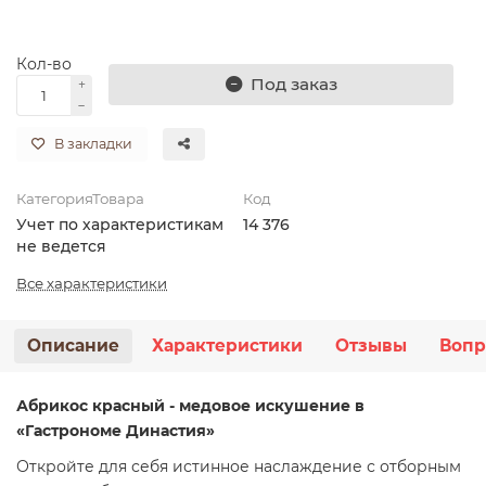
Кол-во
Под заказ
В закладки
КатегорияТовара
Код
Учет по характеристикам
14 376
не ведется
Все характеристики
Описание
Характеристики
Отзывы
Вопр
Абрикос красный - медовое искушение в
«Гастрономе Династия»
Откройте для себя истинное наслаждение с отборным