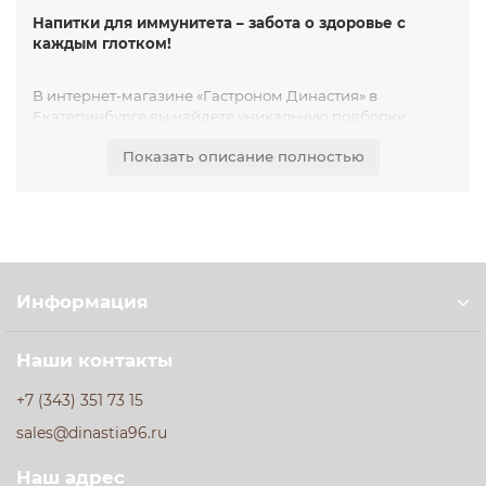
Напитки для иммунитета – забота о здоровье с
каждым глотком!
В интернет-магазине «Гастроном Династия» в
Екатеринбурге вы найдете уникальную подборку
напитков, которые помогут укрепить иммунитет и
Показать описание полностью
поддержать организм в любое время года. Мы собрали
для вас только лучшие продукты, богатые витаминами,
антиоксидантами и натуральными компонентами.
Наши напитки для иммунитета – это не только вкусно,
но и полезно! В ассортименте представлены
свежевыжатые соки, травяные чаи, витаминные
Информация
коктейли, ферментированные напитки и натуральные
сиропы. Каждый продукт создан с заботой о вашем
здоровье: в составе только натуральные ингредиенты,
Наши контакты
без искусственных добавок и консервантов.
+7 (343) 351 73 15
Попробуйте соки с имбирем и лимоном, которые
sales@dinastia96.ru
заряжают энергией и защищают от простуды, или
травяные чаи с эхинацеей, шиповником и ромашкой –
Наш адрес