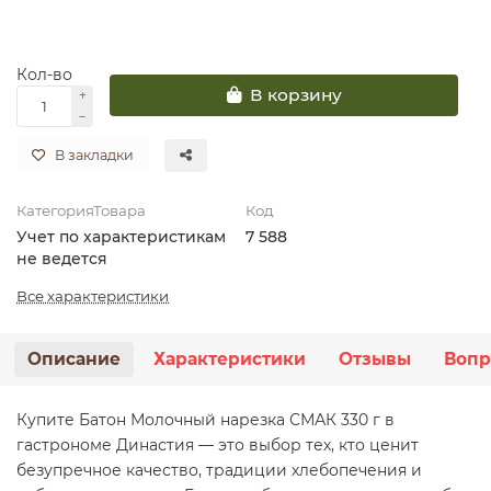
Кол-во
В корзину
В закладки
КатегорияТовара
Код
Учет по характеристикам
7 588
не ведется
Все характеристики
Описание
Характеристики
Отзывы
Вопр
Купите Батон Молочный нарезка СМАК 330 г в
гастрономе Династия — это выбор тех, кто ценит
безупречное качество, традиции хлебопечения и