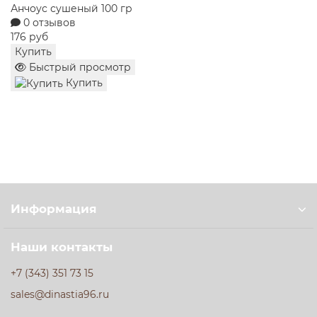
Конфеты Метелица сказочница Славянка 180 гр
обычный хлеб может стать источником
0 отзывов
гастрономического удовольствия, если это продукция
258 руб
проверенного бренда в сочетании с заботой нашего
Купить
магазина о каждом покупателе.
Быстрый просмотр
Купить
Информация
Наши контакты
+7 (343) 351 73 15
sales@dinastia96.ru