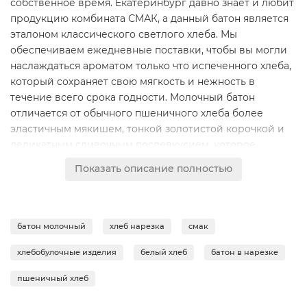
собственное время. Екатеринбург давно знает и любит
продукцию комбината СМАК, а данный батон является
эталоном классического светлого хлеба. Мы
обеспечиваем ежедневные поставки, чтобы вы могли
наслаждаться ароматом только что испеченного хлеба,
который сохраняет свою мягкость и нежность в
течение всего срока годности. Молочный батон
отличается от обычного пшеничного хлеба более
эластичным мякишем, тонкой золотистой корочкой и
деликатным сливочным послевкусием, которое
достигается благодаря добавлению натуральных
Показать описание полностью
молочных продуктов в рецептуру.Главное
преимущество этого продукта — идеальная нарезка.
Забудьте о крошках на столе и неровных ломтиках.
Каждый кусочек имеет одинаковую толщину, что
батон молочный
хлеб нарезка
смак
делает его идеальной основой для ваших кулинарных
хлебобулочные изделия
белый хлеб
батон в нарезке
шедевров. Батон Молочный СМАК изготавливается по
проверенным технологиям с соблюдением строгих
пшеничный хлеб
стандартов пищевой безопасности. Это натуральный
продукт, который не содержит ГМО и лишних