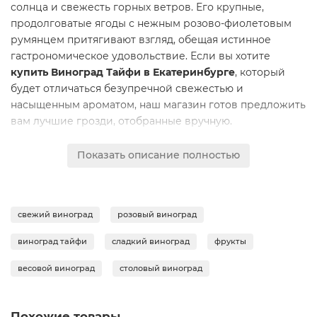
солнца и свежесть горных ветров. Его крупные,
продолговатые ягоды с нежным розово-фиолетовым
румянцем притягивают взгляд, обещая истинное
гастрономическое удовольствие. Если вы хотите
купить Виноград Тайфи в Екатеринбурге
, который
будет отличаться безупречной свежестью и
насыщенным ароматом, наш магазин готов предложить
вам лучшие грозди, отобранные вручную.
Вкус Тайфи невозможно забыть: он гармонично
Показать описание полностью
сочетает в себе умеренную сладость и едва уловимую
освежающую кислинку. Плотная, хрустящая кожица
скрывает сочную мякоть с легким цветочным
послевкусием. Каждый укус — это маленький
свежий виноград
розовый виноград
праздник, дарящий заряд бодрости и хорошего
настроения. Этот сорт идеально подходит для тех, кто
виноград тайфи
сладкий виноград
фрукты
ценит не только вкус, но и эстетику подачи блюд.
весовой виноград
столовый виноград
Заказать на дом
такие фрукты — значит обеспечить
свою семью натуральными витаминами в любое время
года.
Похожие товары