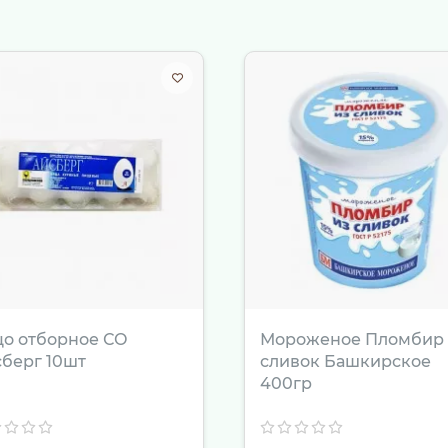
ый десерт, украсив свежими ягодами, листиками мяты или 
ного соуса для творожных запеканок, сырников или оладий,
рак: смешайте йогурт с овсяными хлопьями и орехами, ост
и.
а» из Талицы с доставкой по Екатеринбургу в «Гастрономе
о отборное СО
Мороженое Пломбир 
берг 10шт
сливок Башкирское
400гр