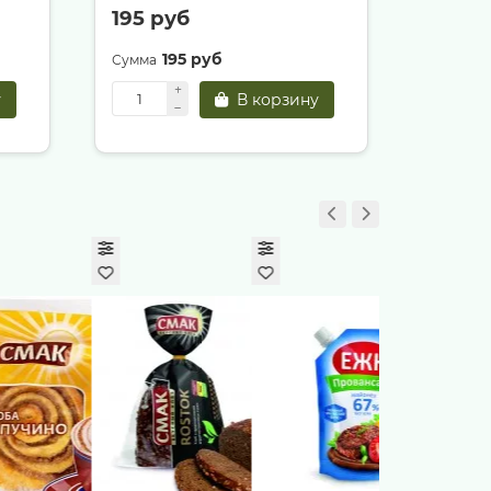
195 руб
195 р
195 руб
1
у
В корзину