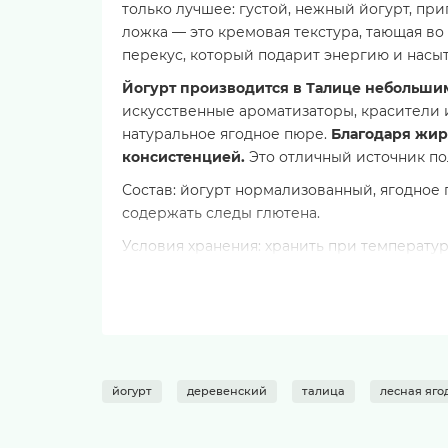
только лучшее: густой, нежный йогурт, пр
ложка — это кремовая текстура, тающая во 
перекус, который подарит энергию и насы
Йогурт производится в Талице небольшим
искусственные ароматизаторы, красители 
натуральное ягодное пюре.
Благодаря жир
консистенцией.
Это отличный источник по
Состав: йогурт нормализованный, ягодное 
содержать следы глютена.
Условия хранения: хранить при температуре
Транспортировать и хранить только в холо
Пищевая ценность на 100 грамм продукта:
Белки
Жиры
Углеводы
йогурт
деревенский
талица
лесная яго
Энергетическая ценность (калорийность)
Идеи для вкусного и полезного питания: