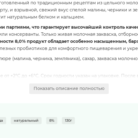
иготовленный по традиционным рецептам из цельного молок
рту, и взрывной, свежий вкус спелой малины, черники и зе
тит натуральным белком и кальцием.
и партиями, что гарантирует высочайший контроль качес
или консерванты. Только живая молочная закваска, отборн
ности 8,0% продукт обладает особенно насыщенным, бар
лезных пробиотиков для комфортного пищеварения и укре
пюре (малина, черника, земляника), сахар, закваска моло
 от +2°С до +6°С. Срок годности указан на упаковке. После
дильнике.
Показать описание полностью
да
натуральный
8%
130г