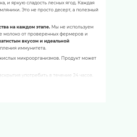
а, и яркую сладость лесных ягод. Каждая
мляники. Это не просто десерт, а полезный
тва на каждом этапе.
Мы не используем
ое молоко от проверенных фермеров и
хатистым вкусом и идеальной
пления иммунитета.
чнокислых микроорганизмов. Продукт может
 вскрытия употребить в течение 24 часов.
3.0 г
8.0 г
12.0 г
135 ккал