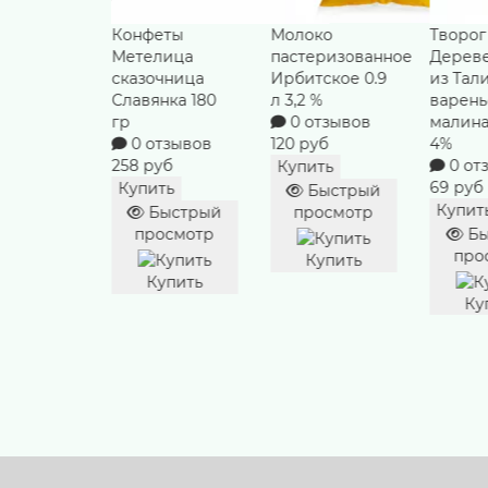
с
Конфеты
Молоко
Творог
ый 100 гр
Метелица
пастеризованное
Дерев
тзывов
сказочница
Ирбитское 0.9
из Тал
уб
Славянка 180
л 3,2 %
варен
гр
0 отзывов
малина
ть
0 отзывов
120 руб
4%
ыстрый
258 руб
0 от
Купить
осмотр
69 руб
Купить
Быстрый
Купит
Быстрый
просмотр
упить
просмотр
Бы
про
Купить
Купить
Ку