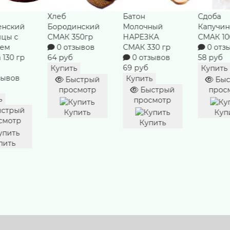
Хлеб
Батон
Сдоба
енский
Бородинский
Молочный
Капучин
ицы с
СМАК 350гр
НАРЕЗКА
СМАК 10
ьем
0 отзывов
СМАК 330 гр
0 отз
 130 гр
64 руб
0 отзывов
58 руб
69 руб
Купить
Купить
зывов
Купить
Быстрый
Быс
просмотр
Быстрый
прос
ь
просмотр
стрый
Купить
Куп
смотр
Купить
пить