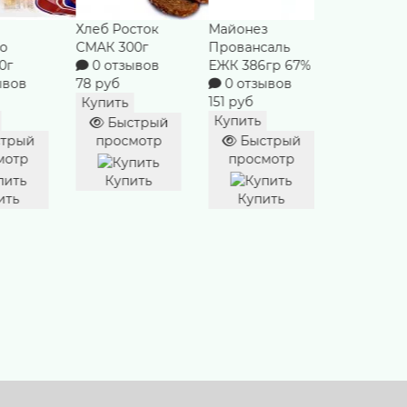
Хлеб Росток
Майонез
Черешня 
о
СМАК 300г
Провансаль
0 отзы
0г
0 отзывов
ЕЖК 386гр 67%
526 руб
ывов
78 руб
0 отзывов
Купить
151 руб
Купить
Быст
Купить
Быстрый
просм
трый
просмотр
Быстрый
мотр
просмотр
Купи
Купить
ить
Купить