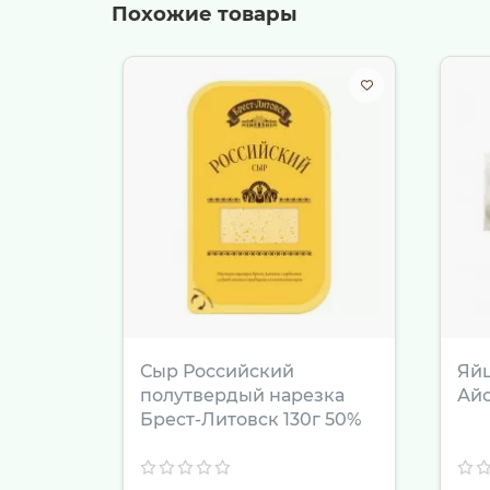
Похожие товары
Подавайте йогурт как самостоятельн
Используйте его в качестве натураль
Приготовьте быстрый и полезный завт
ждет витаминный чизкейк без выпечк
Закажите деревенский йогурт «Лесная ягод
настоящих продуктов каждый день!
Сыр Российский
Яйц
полутвердый нарезка
Айс
Брест-Литовск 130г 50%