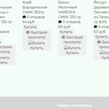
Хлеб
Батон
Йогурт
енский
Бородинский
Молочный
дереве
ицы с
СМАК 350гр
НАРЕЗКА
Лесная 
ьем
0 отзывов
СМАК 330 гр
из Тали
 130 гр
64 руб
0 отзывов
гр 8,0%
69 руб
0 отз
Купить
зывов
63 руб
Купить
Быстрый
Купить
просмотр
Быстрый
ь
просмотр
Быс
стрый
прос
Купить
смотр
Купить
Куп
пить
Наши контакты