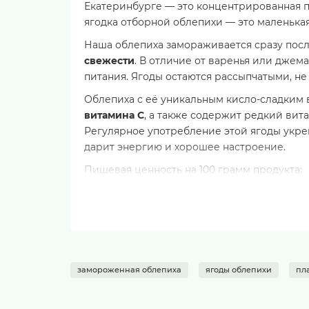
Екатеринбурге — это концентрированная п
ягодка отборной облепихи — это маленькая
Наша облепиха замораживается сразу после
свежести
. В отличие от варенья или джем
питания. Ягоды остаются рассыпчатыми, н
Облепиха с её уникальным кисло-сладким 
витамина С
, а также содержит редкий вит
Регулярное употребление этой ягоды укреп
дарит энергию и хорошее настроение.
Пищевая ценность на 100 грамм продукта:
Калорийность
Белки
Жиры
Углеводы
Пищевые волокна
замороженная облепиха
ягоды облепихи
пл
Состав:
облепиха свежемороженая. Без доб
Условия хранения:
хранить при температу