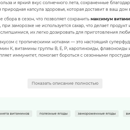
ольза и яркий вкус солнечного лета, сохраненные благода
 природная капсула здоровья, которая доставит в ваш дом 
 сбора в сезон, что позволяет сохранить
максимум витами
а, при заморозке не используется сахар, что делает продук
е слипшимися, их легко дозировать для приготовления люб
вкусом с тропическими нотками — это настоящий суперфуд
амин К, витамины группы В, Е, Р, каротиноиды, флавоноиды
ляет иммунитет, помогает бороться с сезонными простудам
Показать описание полностью
анета витаминов
полезные ягоды
замороженные ягоды
в
авления сахара, консервантов и ГМО.
ре не выше -18°C. После разморозки продукту не подлежи