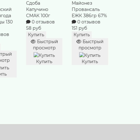
Сдоба
Майонез
Хлеб Рос
нский
Капучино
Провансаль
СМАК 300
ягода
СМАК 100г
ЕЖК 386гр 67%
0 отзы
цы 130
0 отзывов
0 отзывов
78 руб
58 руб
151 руб
Купить
ывов
Купить
Купить
Быст
Быстрый
Быстрый
просм
просмотр
просмотр
трый
Купи
мотр
Купить
Купить
ить