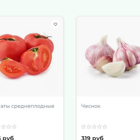
лепихи:
омните горсть ягод, залейте горячей водой (не кипятком!),
енную облепиху с оливковым маслом, солью и перцем для о
вьте ягоды в йогурт, творожную запеканку или используйте 
анета витаминов» в «Гастроном Династия» — сделайте св
ы по Екатеринбургу, гарантируя, что ягоды доедут до вас в
маты среднеплодные
Чеснок
5 руб
319 руб