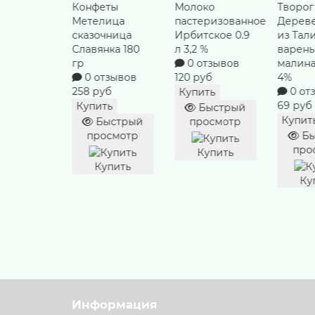
с
Конфеты
Молоко
Творог
ый 100 гр
Метелица
пастеризованное
Дерев
тзывов
сказочница
Ирбитское 0.9
из Тал
уб
Славянка 180
л 3,2 %
варен
гр
0 отзывов
малина
ть
0 отзывов
120 руб
4%
ыстрый
258 руб
0 от
Купить
осмотр
69 руб
Купить
Быстрый
Купит
Быстрый
просмотр
упить
просмотр
Бы
про
Купить
Купить
Ку
Информация