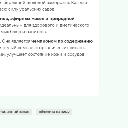
ря бережной шоковой заморозке. Каждая
всю силу уральских садов.
нов, эфирных масел и природной
т идеальным для здорового и диетического
имых блюд и напитков.
. Она является
чемпионом по содержанию
 и целый комплекс органических кислот.
и, улучшает состояние кожи и сосудов,
82 ккал
1.2 г
5.4 г
5.7 г
2.0 г
итаминный запас
облепиха на зиму
т повторному замораживанию. Срок