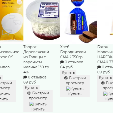
Хлеб
Батон
Йогурт
енский
Бородинский
Молочный
дереве
ицы с
СМАК 350гр
НАРЕЗКА
Лесная 
ьем
0 отзывов
СМАК 330 гр
из Тали
 130 гр
64 руб
0 отзывов
гр 8,0%
69 руб
0 отз
Купить
зывов
63 руб
Купить
Быстрый
Купить
просмотр
Быстрый
ь
просмотр
Быс
стрый
прос
Купить
смотр
Купить
Куп
пить