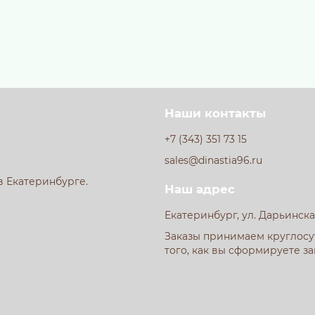
Наши контакты
+7 (343) 351 73 15
sales@dinastia96.ru
в Екатеринбурге.
Наш адрес
Екатеринбург, ул. Дарьинска
Заказы принимаем круглосут
того, как вы сформируете за