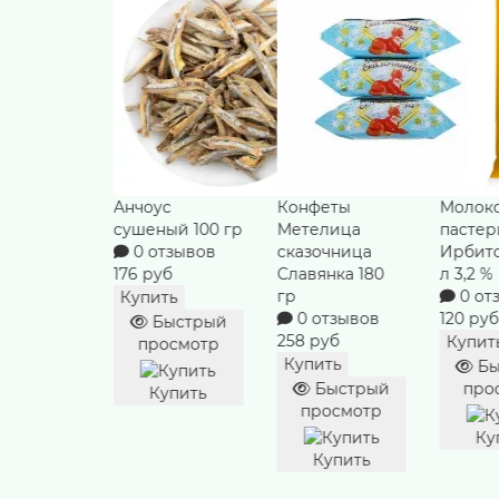
с
Конфеты
Молоко
Творог
ый 100 гр
Метелица
пастеризованное
Дерев
тзывов
сказочница
Ирбитское 0.9
из Тал
уб
Славянка 180
л 3,2 %
варен
гр
0 отзывов
малина
ть
0 отзывов
120 руб
4%
ыстрый
258 руб
0 от
Купить
осмотр
69 руб
Купить
Быстрый
Купит
Быстрый
просмотр
упить
просмотр
Бы
про
Купить
Купить
Ку