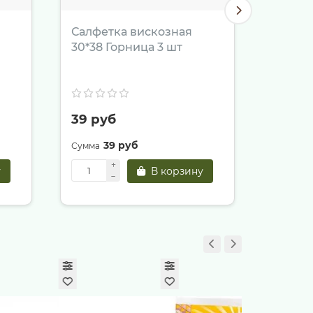
Салфетка вискозная
Салфе
30*38 Горница 3 шт
трехс
Лилии
Грин
39 руб
112 р
39 руб
1
у
В корзину