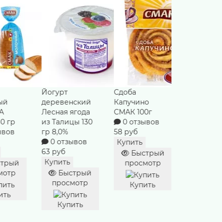
Сдоба
Хлеб Росток
Майонез
нский
Капучино
СМАК 300г
Прованса
ягода
СМАК 100г
0 отзывов
ЕЖК 386г
цы 130
0 отзывов
78 руб
0 отзы
58 руб
151 руб
Купить
ывов
Купить
Купить
Быстрый
Быстрый
просмотр
Быст
просмотр
просм
трый
Купить
мотр
Купить
Купи
ить