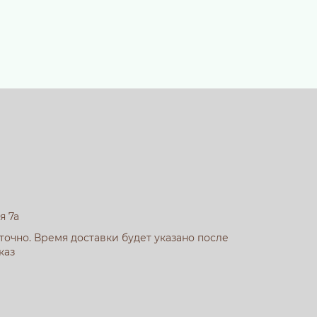
я 7а
очно. Время доставки будет указано после
каз