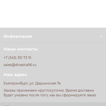
наслаждайтесь качеством, которое чувствуется с
первого кусочка. Это не просто мясо, это эталон вкуса и
пользы для вашей семьи.
Информация
Наши контакты
+7 (343) 351 73 15
sales@dinastia96.ru
Наш адрес
Екатеринбург, ул. Дарьинская 7а
Заказы принимаем круглосуточно. Время доставки
будет указано после того, как вы сформируете заказ