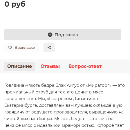
0 руб
Клюква
Лук репчатый
Дыни
Манго
Наборы зелени
Соленья, маринованные овощи
Опята
Молочные продукты для детей
Свинина
Рыба замороженная
Соль, сахар, сода
Печенье весовое
Малина
Морковь
Инжир
Морс
Приправы, листья
Патиссончики
Орехи, семечки, сухофрукты
Масло сливочное, маргарин
Сосиски, сардельки
Рыба копченая
Печенье, пряники, кексы фасованные
Под заказ
Микс
Огурцы
Киви
Облепиха
Розмарин
Перец
Замороженные овощи
Сыры
Стейки
Рыба соленая, пресервы
Пиpожные, торты
В закладки
Все категории (13)
Все категории (21)
Все категории (25)
Все категории (14)
Все категории (14)
Все категории (16)
Яйцо
Субпродукты мясные
Салаты из морской капусты
Шоколад, жев. резинка, Драже, Паста шоколадная
Описание
Отзывы
Вопрос-ответ
Мороженое, торты мороженное
Говядина мякоть бедра Блэк Ангус от «Мираторг» — это
премиальный отруб для тех, кто ценит в мясе
совершенство. Мы, «Гастроном Династия» в
Екатеринбурге, доставляем вам лучшее: охлаждённую
говядину от ведущего производителя, выращенную на
чистейших пастбищах. Мякоть бедра — это сочное,
нежное мясо с идеальной мраморностью, которое тает