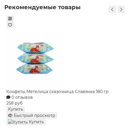
и свежемолотым перцем. Обжарьте на
Рекомендуемые товары
раскалённом гриле или сковороде до красивой
корочки. Подавайте с травами и запечёнными
овощами.
Нежный ростбиф: целый кусок мякоти бедра
натрите чесноком, розмарином и оливковым
маслом. Запекайте в духовке при умеренной
температуре до желаемой степени прожарки.
Дайте «отдохнуть» перед нарезкой — и вы
получите ароматное, сочное мясо для
праздничного ужина.
Аппетитное рагу: нарежьте говядину крупными
кубиками и обжарьте до румяной корочки.
Потушите с луком, морковью, сельдереем и
Конфеты Метелица сказочница Славянка 180 гр
красным вином на медленном огне несколько
0 отзывов
258 руб
часов. Мясо станет очень мягким, а соус —
Купить
насыщенным и густым.
Быстрый просмотр
Закажите охлаждённую говядину Блэк Ангус в
Купить
«Гастроном Династия» с доставкой по Екатеринбургу и