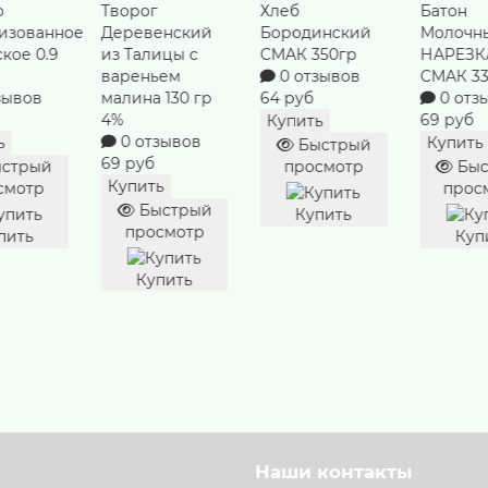
Хлеб
Батон
Йогурт
енский
Бородинский
Молочный
дереве
ицы с
СМАК 350гр
НАРЕЗКА
Лесная 
ьем
0 отзывов
СМАК 330 гр
из Тали
 130 гр
64 руб
0 отзывов
гр 8,0%
69 руб
0 отз
Купить
зывов
63 руб
Купить
Быстрый
Купить
просмотр
Быстрый
ь
просмотр
Быс
стрый
прос
Купить
смотр
Купить
Куп
пить
Наши контакты