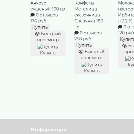
с
Конфеты
Молоко
Творог
ый 100 гр
Метелица
пастеризованное
Дерев
тзывов
сказочница
Ирбитское 0.9
из Тал
уб
Славянка 180
л 3,2 %
варен
гр
0 отзывов
малина
ть
0 отзывов
120 руб
4%
ыстрый
258 руб
0 от
Купить
осмотр
69 руб
Купить
Быстрый
Купит
Быстрый
просмотр
упить
просмотр
Бы
про
Купить
Купить
Ку
Информация