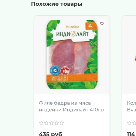
Похожие товары
степени прожарки.
Мясо по-бургундски (Бёф Бургиньон)
рагу.
Азиатский стир-фрай: нарежьте мясо
Приготовление из этого продукта превращ
прекрасно раскрывается как при быстрой в
настоящем качестве и стремится дарить се
чтобы гарантированно получить свежий и 
Филе бедра из мяса
Кол
индейки Индилайт 410гр
Вяз
435 руб
114