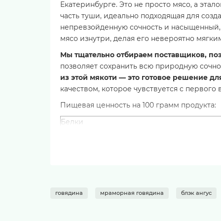
Екатеринбурге. Это не просто мясо, а этал
часть туши, идеально подходящая для созд
непревзойденную сочность и насыщенный, 
мясо изнутри, делая его невероятно мягки
Мы тщательно отбираем поставщиков, поэ
позволяет сохранить всю природную сочно
из этой мякоти — это готовое решение д
качеством, которое чувствуется с первого в
Пищевая ценность на 100 грамм продукта:
Белки
Жиры
Углеводы
Энергетическая ценность
Состав: говядина. Условия хранения: храни
течение 24 часов.
говядина
мраморная говядина
блэк ангус
Идеи для приготовления:
Стейк из бедра: замаринуйте кусок в