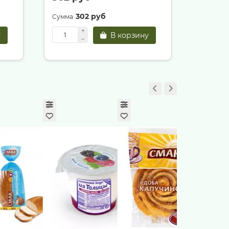
302 руб
3
у
В корзину