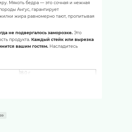
иру. Мякоть бедра — это сочная и нежная
породы Ангус, гарантирует
ожилки жира равномерно тают, пропитывая
гда не подвергалось заморозке.
Это
сть продукта.
Каждый стейк или вырезка
мнится вашим гостям.
Насладитесь
18.0 г
15.0 г
0 г
210 ккал
 упаковке. После вскрытия употребить в
со
е на гриле или сковороде до желаемой