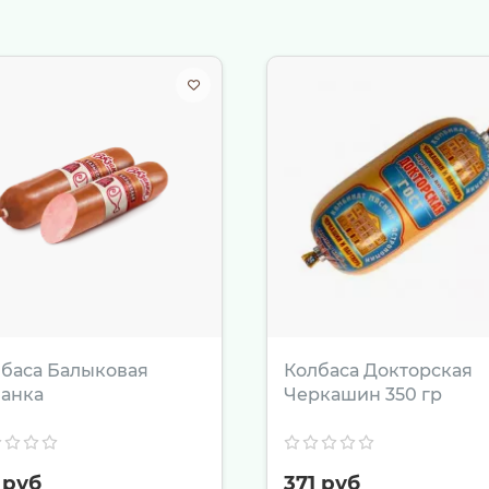
: нарежьте мякоть кубиками и потушите с овощами, грибам
 тонкими полосками и быстро обжарьте на сильном огне с 
ает процесс в кулинарное искусство. Нежнейшая текстура 
ысокотемпературной обработке, так и при медленном тушен
бе и близким только лучшее. Посетите «Гастроном Династи
премиальный продукт.
баса Балыковая
Колбаса Докторская
анка
Черкашин 350 гр
 руб
371 руб