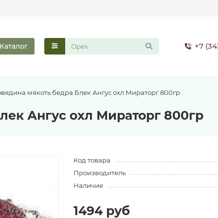
+7 (34
Каталог
овядина мякоть бедра Блек Ангус охл Мираторг 800гр
лек Ангус охл Мираторг 800гр
Код товара
Производитель
Наличие
1494 руб