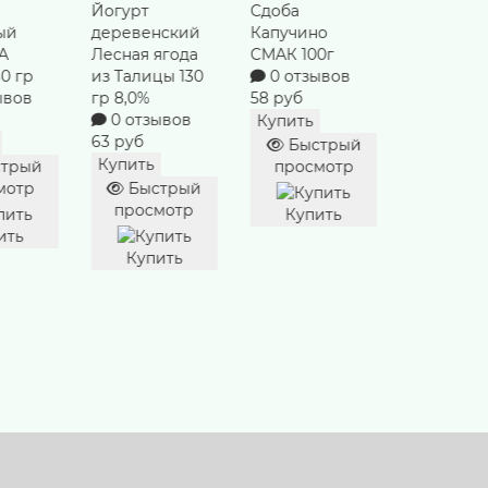
Сдоба
Майонез
Хлеб Рос
нский
Капучино
Провансаль
СМАК 300
ягода
СМАК 100г
ЕЖК 386гр 67%
0 отзы
цы 130
0 отзывов
0 отзывов
78 руб
58 руб
151 руб
Купить
ывов
Купить
Купить
Быст
Быстрый
Быстрый
просм
просмотр
просмотр
трый
Купи
мотр
Купить
Купить
ить