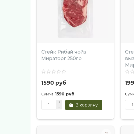
Стейк Рибай чойз
Сте
Мираторг 250гр
выз
Мир
1590 руб
19
1590 руб
В корзину