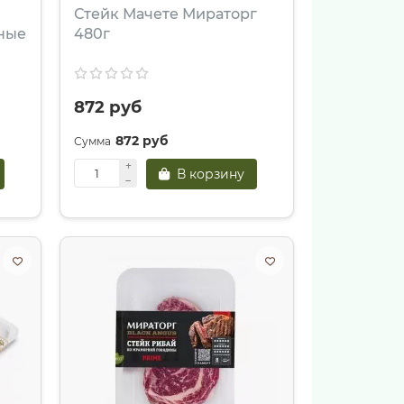
Стейк Мачете Мираторг
ные
480г
872 руб
872 руб
В корзину