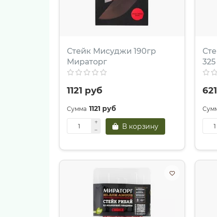
Стейк Мисуджи 190гр
Сте
Мираторг
325
1121 руб
62
1121 руб
В корзину