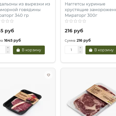
альоны из вырезки из
Наггетсы куриные
аморной говядины
хрустящие заморожен
аторг 340 гр
Мираторг 300г
45 руб
216 руб
1645 руб
216 руб
В корзину
В корзину