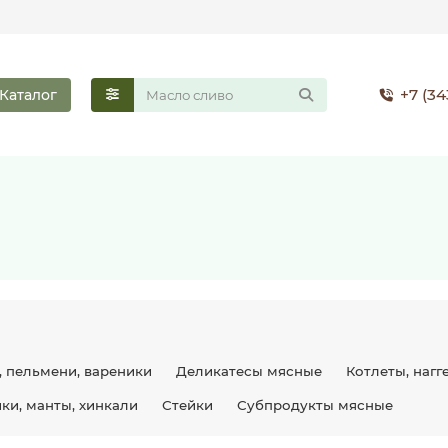
+7 (34
Каталог
, пельмени, вареники
Деликатесы мясные
Котлеты, нагг
ки, манты, хинкали
Стейки
Субпродукты мясные