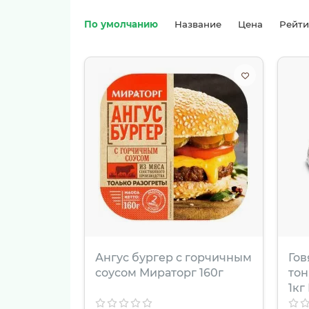
По умолчанию
Название
Цена
Рейт
Ангус бургер с горчичным
Гов
соусом Мираторг 160г
тон
1кг