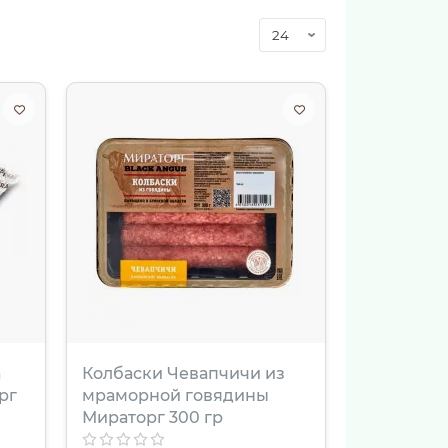
а
Колбаски Чевапчичи из
рг
мраморной говядины
Мираторг 300 гр