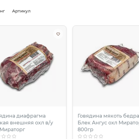
инг
Артикул
ядина диафрагма
Говядина мякоть бедр
кая внешняя охл в/у
Блек Ангус охл Мирато
 Мираторг
800гр