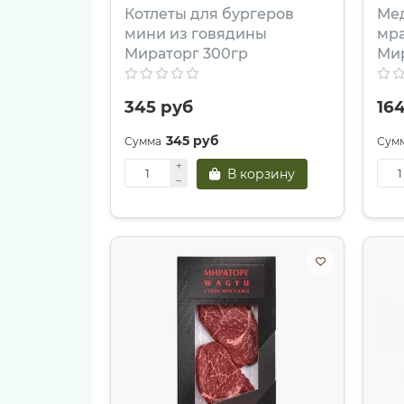
Котлеты для бургеров
Мед
мини из говядины
мр
Мираторг 300гр
Мир
345 руб
16
345 руб
В корзину