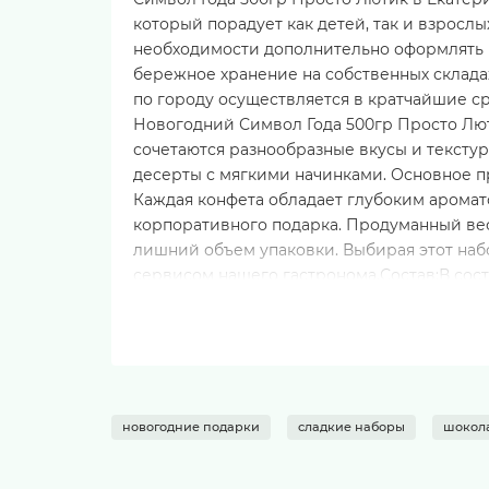
который порадует как детей, так и взросл
необходимости дополнительно оформлять п
бережное хранение на собственных складах
по городу осуществляется в кратчайшие с
Новогодний Символ Года 500гр Просто Лют
сочетаются разнообразные вкусы и тексту
десерты с мягкими начинками. Основное п
Каждая конфета обладает глубоким аромат
корпоративного подарка. Продуманный вес 
лишний объем упаковки. Выбирая этот наб
сервисом нашего гастронома.Состав:В соста
порошок, какао тертое), патоки, цельного
агентов, ароматизаторов, идентичных нат
индивидуальной этикетке внутри набора ил
содержащих глютен.Пищевая ценность на 100
гУглеводы60.0 - 70.0 гУсловия хранения:Х
запаха.Оптимальная температура хранения 
новогодние подарки
сладкие наборы
шокол
прямого воздействия солнечных лучей и 
глянцевого блеска глазури и вкусовых кач