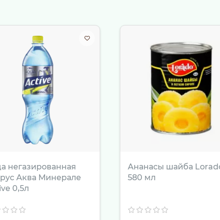
как самостоятельный подарок для близких, друзей или кол
ополнением к основному подарку под елку, вызывая искрен
жете использовать содержимое упаковки для сервировки 
длагая гостям широкий выбор качественных десертов к чаю
дуем заказать на дом или в офис Набор конфет Новогодни
 товара. Наш интернет-магазин предлагает только лучшее 
рантию качества на каждую единицу продукции. Оформите 
есь вкусом свежих кондитерских изделий в кругу самых бл
а негазированная
Ананасы шайба Lorad
рус Аква Минерале
580 мл
ive 0,5л