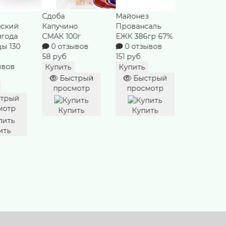
Сдоба
Майонез
Хлеб Рос
нский
Капучино
Провансаль
СМАК 300
ягода
СМАК 100г
ЕЖК 386гр 67%
0 отзы
цы 130
0 отзывов
0 отзывов
78 руб
58 руб
151 руб
Купить
ывов
Купить
Купить
Быст
Быстрый
Быстрый
просм
просмотр
просмотр
трый
Купи
мотр
Купить
Купить
ить