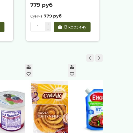
779 руб
33 ру
779 руб
3
у
В корзину