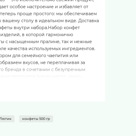
дает особое настроение и избавляет от
 теперь проще простого: мы обеспечиваем
к вашему столу в идеальном виде. Доставка
онфеты внутри набора.Набор конфет
изделий, в которой гармонично
ты с насыщенным пралине, так и нежные
оле качества используемых ингредиентов.
бором для семейного чаепития или
образием вкусов, не переплачивая за
го бренда в сочетании с безупречным
акао-продуктов (какао-масло, какао-
олочных продуктов, орехов, желирующих
ентов для каждой позиции указан на
еды арахиса, кунжута и злаков,
фет)Белки3.5 - 5.0 гЖиры22.0 - 28.0
, не имеющих постороннего
духа не должна превышать 75%.Не допускать
 Лютик
конфеты 500 гр
ого режима гарантирует сохранение
, а универсальный инструмент для создания