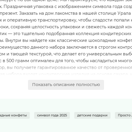
ых. Праздничная упаковка с изображением символа года соз
резент. Заказать на дом лакомства в нашей столице Урала
 и оперативную транспортировку, чтобы сладости попали 
роки, сохраняя целостность упаковки и свежесть каждой к
ик — это тщательно подобранная коллекция кондитерских 
ры. Внутри вы найдете как классические шоколадные конфе
реимущество данного набора заключается в строгом контр
ом и тающей текстурой, что делает его универсальным вы
в 500 грамм оптимален для того, чтобы насладиться много
ор, вы получаете гарантированное качество от проверенно
в набора входят кондитерские изделия на основе сахара, к
 сгущенного молока с сахаром, растительных масел, сухих м
Показать описание полностью
уральным, и пищевых красителей. Полный перечень ингреди
и на контрэтикетке упаковки. Продукт может содержать сл
 г:Калорийность450-520 ккал (в зависимости от состава кон
ранить в сухих, чистых, хорошо вентилируемых помещениях
составляет от +15°C до +21°C.Относительная влажность воз
адные конфеты
символ года 2025
детские подарки
Просто
близости отопительных приборов.Соблюдение температурн
еств.Данный кондитерский набор — это не просто сладости