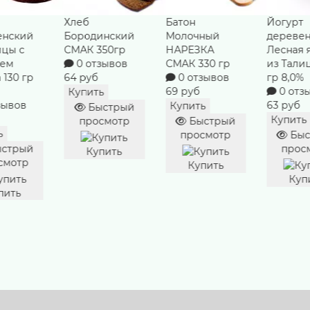
Хлеб
Батон
Йогурт
енский
Бородинский
Молочный
дереве
ицы с
СМАК 350гр
НАРЕЗКА
Лесная 
ьем
0 отзывов
СМАК 330 гр
из Тали
 130 гр
64 руб
0 отзывов
гр 8,0%
69 руб
0 отз
Купить
зывов
63 руб
Купить
Быстрый
Купить
просмотр
Быстрый
ь
просмотр
Быс
стрый
прос
Купить
смотр
Купить
Куп
пить