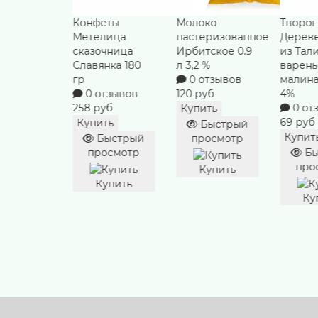
с
Конфеты
Молоко
Творог
ый 100 гр
Метелица
пастеризованное
Дерев
тзывов
сказочница
Ирбитское 0.9
из Тал
уб
Славянка 180
л 3,2 %
варен
гр
0 отзывов
малина
ть
0 отзывов
120 руб
4%
ыстрый
258 руб
0 от
Купить
осмотр
69 руб
Купить
Быстрый
Купит
Быстрый
просмотр
упить
просмотр
Бы
про
Купить
Купить
Ку