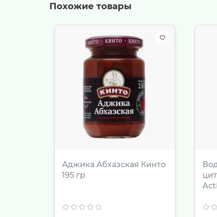
Похожие товары
праздничной атмосферы. Используйте его 
заботу. Набор конфет станет прекрасным д
оформлению с символом года. Также вы мо
банкета или рождественского вечера, пре
праздникам на последний момент. Рекомен
сейчас, чтобы быть уверенными в наличии
интерфейс сайта, вежливый персонал и га
доставкой по Екатеринбургу и наслаждайт
Аджика Абхазская Кинто
Вод
195 гр
цит
Act