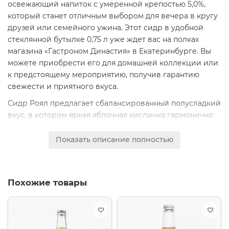
освежающий напиток с умеренной крепостью 5,0%,
который станет отличным выбором для вечера в кругу
друзей или семейного ужина. Этот сидр в удобной
стеклянной бутылке 0,75 л уже ждет вас на полках
магазина «Гастроном Династия» в Екатеринбурге. Вы
можете приобрести его для домашней коллекции или
к предстоящему мероприятию, получив гарантию
свежести и приятного вкуса.
Сидр Роял предлагает сбалансированный полусладкий
вкус, в котором яркая яблочная кислинка гармонично
сочетается с мягкой сладостью. Легкая газированность
подчеркивает фруктовый характер напитка, делая
Показать описание полностью
каждый глоток свежим и живым. Этот стиль сидра, не
слишком сухой и не приторный, понравится широкому
кругу ценителей — от тех, кто только знакомится с
Похожие товары
сидром, до искушенных любителей, ищущих
легкий,
питкий и освежающий
вариант для любого времени
года.
Гастрономические сочетания этого сидра весьма