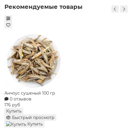
Рекомендуемые товары
Температура хранения: от +5°C до +20°C, в тёмном
месте, в горизонтальном положении.
Температура подачи: оптимально 8-10°C.
Состав: игристое вино, произведённое во Франции.
Содержит сульфиты. Крепость: 10,5% об.
Конфеты Метелица сказочница Славянка 180 гр
0 отзывов
258 руб
Купить
Быстрый просмотр
Купить