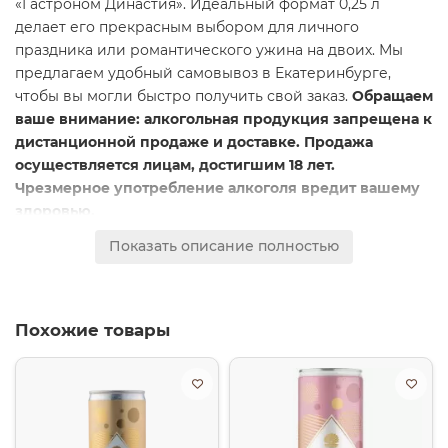
«Гастроном Династия». Идеальный формат 0,25 л
делает его прекрасным выбором для личного
праздника или романтического ужина на двоих. Мы
предлагаем удобный самовывоз в Екатеринбурге,
чтобы вы могли быстро получить свой заказ.
Обращаем
ваше внимание: алкогольная продукция запрещена к
дистанционной продаже и доставке. Продажа
осуществляется лицам, достигшим 18 лет.
Чрезмерное употребление алкоголя вредит вашему
здоровью.
Это игристое вино выполнено в сухом стиле брют. Его
Показать описание полностью
вкус — это свежая гармония сочных красных ягод, таких
как клубника и малина, с освежающими цитрусовыми
нотами. Нежная розовая окраска и тонкая, стойкая
Похожие товары
перлистая мушка создают праздничное настроение.
Сбалансированная кислотность и лёгкое, чистое
послевкусие делают этот напиток утончённым и очень
питким.
Вино прекрасно раскрывается в гастрономических