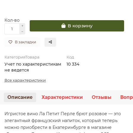
Кол-во
В корзину
В закладки
КатегорияТовара
Код
Учет по характеристикам
10 334
не ведется
Все характеристики
Описание
Характеристики
Отзывы
Вопр
Игристое вино Ла Петит Перле брют розовое — это
элегантный французский напиток, который теперь
можно приобрести в Екатеринбурге в магазине