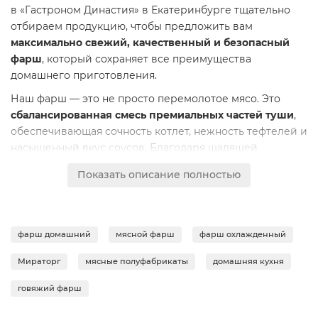
в «Гастроном Династия» в Екатеринбурге тщательно
отбираем продукцию, чтобы предложить вам
максимально свежий, качественный и безопасный
фарш
, который сохраняет все преимущества
домашнего приготовления.
Наш фарш — это не просто перемолотое мясо. Это
сбалансированная смесь премиальных частей туши
,
обеспечивающая сочность котлет, нежность тефтелей и
насыщенный вкус соусов. Благодаря щадящей
технологии охлаждения и вакуумной упаковке, мясо
Показать описание полностью
сохраняет свою естественную сочность, цвет и аромат,
а также
все питательные вещества и витамины
. Это
выбор для тех, кто ценит время, но не готов идти на
компромисс в качестве семейного ужина.
фарш домашний
мясной фарш
фарш охлажденный
Используйте этот универсальный фарш для создания
Мираторг
мясные полуфабрикаты
домашняя кухня
быстрых и полезных блюд. Приготовьте
сочные
домашние котлеты
, которые порадуют всю семью
говяжий фарш
своим ароматом. Или сделайте основу для
классической итальянской пасты болоньезе —