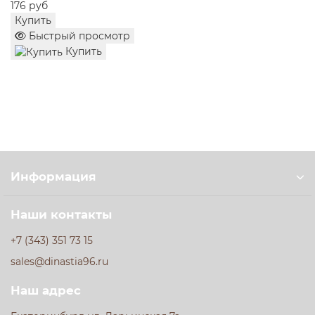
руб
258 
ить
Куп
ыстрый просмотр
Б
Купить
Информация
Наши контакты
+7 (343) 351 73 15
sales@dinastia96.ru
Наш адрес