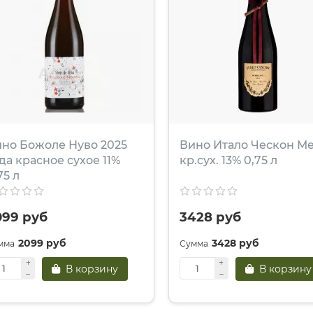
но Божоле Нуво 2025
Вино Итало Ческон М
да красное сухое 11%
кр.сух. 13% 0,75 л
75 л
099 руб
3428 руб
2099 руб
3428 руб
В корзину
В корзину