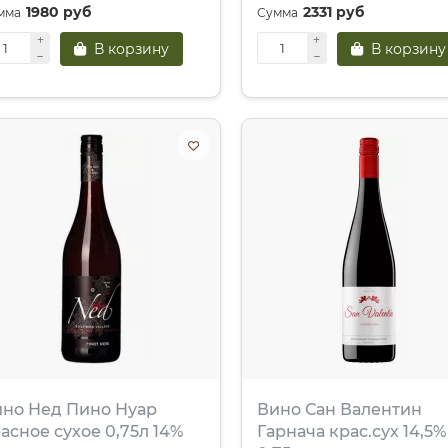
1980 руб
2331 руб
В корзину
В корзину
но Нед Пино Нуар
Вино Сан Валентин
асное сухое 0,75л 14%
Гарнача крас.сух 14,5%