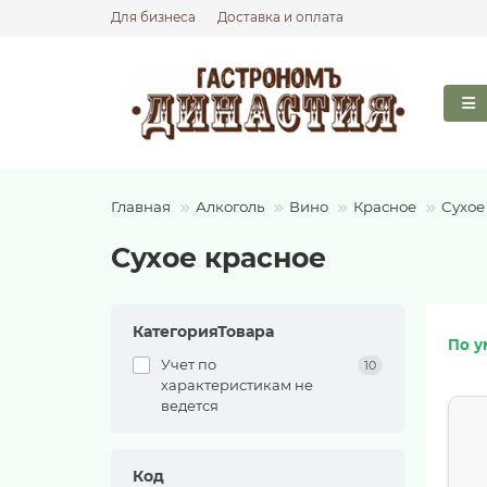
Для бизнеса
Доставка и оплата
Главная
Алкоголь
Вино
Красное
Сухое
Сухое красное
КатегорияТовара
По у
Учет по
10
характеристикам не
ведется
Код