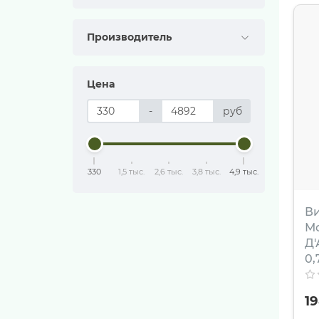
Производитель
Цена
-
руб
330
1,5 тыс.
2,6 тыс.
3,8 тыс.
4,9 тыс.
В
М
Д'
0,
1