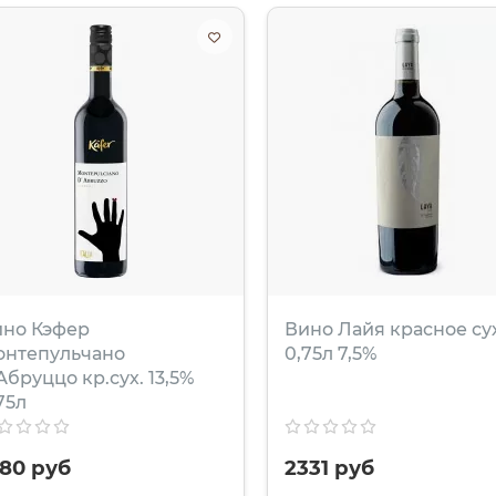
ино Кэфер
Вино Лайя красное су
онтепульчано
0,75л 7,5%
Абруццо кр.сух. 13,5%
75л
980 руб
2331 руб