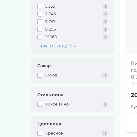
5 369
1
7 745
1
7 747
1
9 205
1
10 160
1
Показать еще 5
Ви
Сахар
го
Сухое
11
0,
2
Стиль вина
Тихое вино
1
Цвет вина
Красное
11