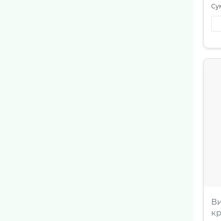
Ви
кр