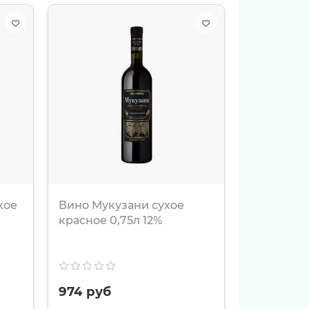
хое
Вино Мукузани сухое
красное 0,75л 12%
974 руб