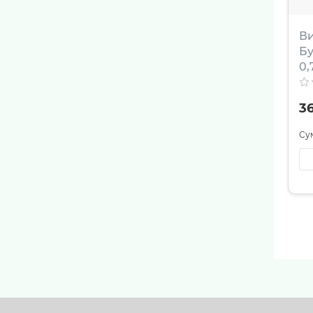
Ви
Бу
0,
3