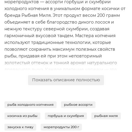
морепродуктов — ассорти горбуши и скумбрии
холодного копчения в уникальном формате косички от
бренда Рыбная Миля. Этот продукт весом 200 грамм
объединяет в себе благородство дикого лосося и
нежную текстуру северной скумбрии, создавая
гармоничный вкусовой тандем. Мастера копчения
используют традиционные технологии, которые
позволяют сохранить максимум полезных свойств
рыбы, придавая ей при этом неповторимый
золотистый оттенок и тонкий аромат натурального
древесного дыма. Каждое плетение косички — это
результат бережной ручной работы, гарантирующий
Показать описание полностью
идеальное соотношение двух видов рыб в каждом
кусочке.Горбуша, входящая в состав ассорти, ценится
за свое диетическое мясо, богатое легкоусвояемым
белком и ценными минералами. В процессе холодного
рыба холодного копчения
рыбное ассорти
копчения она приобретает плотную структуру и
косичка из рыбы
горбуша и скумбрия
рыбная миля
умеренную соленость. Скумбрия, напротив, привносит
в дуэт сочность и нежность. Благодаря высокому
закуска к пиву
морепродукты 200 г
содержанию жирных кислот Омега-3, она буквально