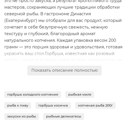
это не просто закуска, а результат кропотливого труда
мастеров, сохраняющих лучшие традиции обработки
северной рыбы. В гастрономе Династия
(Екатеринбург) мы отобрали для вас продукт, который
сочетает в себе безупречную свежесть, нежную
текстуру и глубокий, благородный аромат
натурального копчения. Каждая упаковка весом 200
грамм — это порция здоровья и удовольствия, готовая
украсить ваш стол.Горбуша, известная как розовый
лосось, ценится во всем мире за свое диетическое, но
при этом питательное мясо. Технология холодного
Показать описание полностью
копчения позволяет сохранить максимум полезных
веществ, заложенных природой. В отличие от горячей
обработки, холодный дым бережно обволакивает филе
при невысоких температурах, что сохраняет структуру
горбуша холодного копчения
рыбная миля
белка и уникальный комплекс витаминов. В результате
рыба к пиву
горбуша косичка
копченая рыба 200г
получается плотное, умеренно жирное мясо с легким
золотистым оттенком и тонким дымным
закуски из рыбы
рыбные деликатесы
послевкусием.Почему стоит выбрать горбушу косичку
в нашем магазине? Ручное плетение филе в косичку —