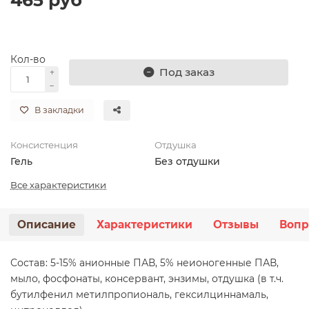
Кол-во
Под заказ
В закладки
Консистенция
Отдушка
Гель
Без отдушки
Все характеристики
Описание
Характеристики
Отзывы
Вопр
Состав: 5-15% анионные ПАВ, 5% неионогенные ПАВ,
мыло, фосфонаты, консервант, энзимы, отдушка (в т.ч.
бутилфенил метилпропиональ, гексилциннамаль,