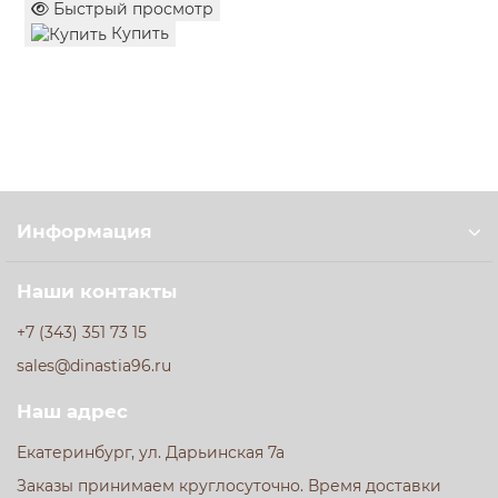
Быстрый просмотр
Купить
Купите горчицу зернистую Kuhne Ротиссер в
«Гастроном Династия» в Екатеринбурге — превратите
каждую трапезу в кулинарное событие. Это выбор тех,
кто разбирается в настоящем вкусе и качественных
ингредиентах.
Информация
Наши контакты
+7 (343) 351 73 15
sales@dinastia96.ru
Наш адрес
Екатеринбург, ул. Дарьинская 7а
Заказы принимаем круглосуточно. Время доставки