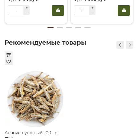
Освежающий микс: добавьте в стакан с BonAqua
Viva Lime несколько свежих листиков мяты и
ломтик лайма — получится идеальный
безалкогольный мохито.
Летний лимонад: смешайте воду с небольшим
Рекомендуемые товары
количеством свежевыжатого сока грейпфрута
или апельсина для создания домашнего
витаминного напитка.
База для коктейлей: используйте эту
газированную воду как легкую и вкусную основу
для алкогольных или безалкогольных коктейлей,
чтобы раскрыть вкус других ингредиентов без
лишней сладости.
Закажите воду BonAqua Viva Lime 0,5л с доставкой на
дом или самовывозом из «Гастронома Династия» в
Екатеринбурге. Подарите себе чистую свежесть и
энергию натурального вкуса!
Конфеты Метелица сказочница Славянка 180 