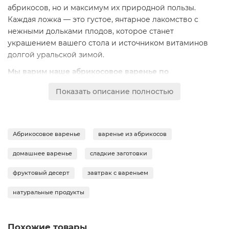
абрикосов, но и максимум их природной пользы.
Каждая ложка — это густое, янтарное лакомство с
нежными дольками плодов, которое станет
украшением вашего стола и источником витаминов
долгой уральской зимой.
Мы варим наше абрикосовое варенье по
классическому рецепту, но с особым вниманием к
Показать описание полностью
деталям:
минимальное время термической обработки
позволяет сохранить яркий вкус и полезные вещества.
Используем только свежие абрикосы и натуральный
тростниковый сахар
, без добавления консервантов,
Абрикосовое варенье
варенье из абрикосов
красителей или загустителей. Консистенция идеально
сбалансирована — не слишком жидкая и не чрезмерно
домашнее варенье
сладкие заготовки
густая, чтобы было удобно намазывать на тост или
фруктовый десерт
завтрак с вареньем
поливать сырники.
натуральные продукты
Это варенье — настоящий кладезь витаминов.
Абрикосы богаты бета-каротином, калием, железом и
пектином. Такое лакомство не только подарит
Похожие товары