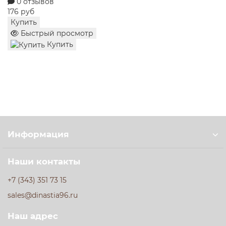
отзывов
0 
руб
258 
ить
Куп
ыстрый просмотр
Б
Купить
Информация
Наши контакты
+7 (343) 351 73 15
sales@dinastia96.ru
Наш адрес