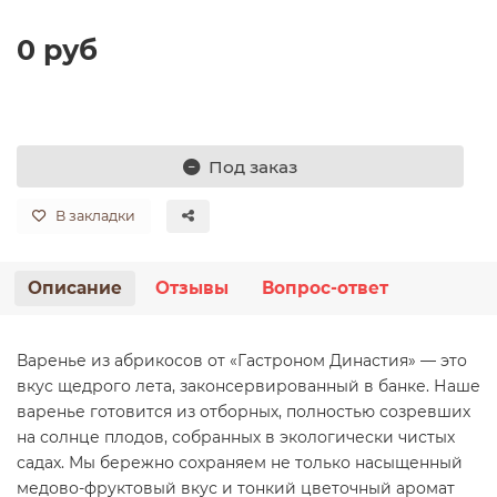
Клюква
Лук репчатый
Дыни
Манго
Наборы зелени
Соленья, маринованные овощи
Опята
Молочные продукты для детей
Свинина
Рыба замороженная
Соль, сахар, сода
Печенье весовое
0 руб
Малина
Морковь
Инжир
Морс
Приправы, листья
Патиссончики
Орехи, семечки, сухофрукты
Масло сливочное, маргарин
Сосиски, сардельки
Рыба копченая
Печенье, пряники, кексы фасованные
Микс
Огурцы
Киви
Облепиха
Розмарин
Перец
Замороженные овощи
Сыры
Стейки
Рыба соленая, пресервы
Пиpожные, торты
Под заказ
Все категории (13)
Все категории (21)
Все категории (25)
Все категории (14)
Все категории (14)
Все категории (16)
Яйцо
Субпродукты мясные
Салаты из морской капусты
Шоколад, жев. резинка, Драже, Паста шоколадная
В закладки
Мороженое, торты мороженное
Описание
Отзывы
Вопрос-ответ
Варенье из абрикосов от «Гастроном Династия» — это
вкус щедрого лета, законсервированный в банке. Наше
варенье готовится из отборных, полностью созревших
на солнце плодов, собранных в экологически чистых
садах. Мы бережно сохраняем не только насыщенный
медово-фруктовый вкус и тонкий цветочный аромат