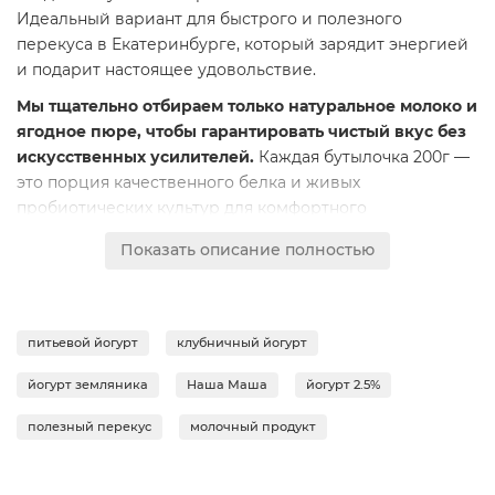
Идеальный вариант для быстрого и полезного
перекуса в Екатеринбурге, который зарядит энергией
и подарит настоящее удовольствие.
Мы тщательно отбираем только натуральное молоко и
ягодное пюре, чтобы гарантировать чистый вкус без
искусственных усилителей.
Каждая бутылочка 200г —
это порция качественного белка и живых
пробиотических культур для комфортного
пищеварения. Нежный йогурт с массовой долей жира
Показать описание полностью
2,5% станет любимым продуктом для всей семьи.
Свежесть продукта сохраняется благодаря
современным технологиям и строгому контролю на
питьевой йогурт
клубничный йогурт
всех этапах производства.
«Гастроном Династия» в
Екатеринбурге предлагает только свежие и
йогурт земляника
Наша Маша
йогурт 2.5%
сертифицированные товары. Йогурт «Наша Маша» —
это уверенность в качестве и происхождении каждого
полезный перекус
молочный продукт
ингредиента.
Состав: нормализованное молоко, сахар, ягодное пюре