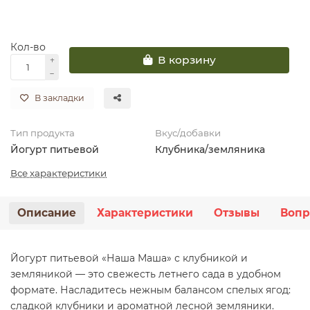
Кол-во
В корзину
В закладки
Тип продукта
Вкус/добавки
Йогурт питьевой
Клубника/земляника
Все характеристики
Описание
Характеристики
Отзывы
Вопр
Йогурт питьевой «Наша Маша» с клубникой и
земляникой — это свежесть летнего сада в удобном
формате. Насладитесь нежным балансом спелых ягод:
сладкой клубники и ароматной лесной земляники.