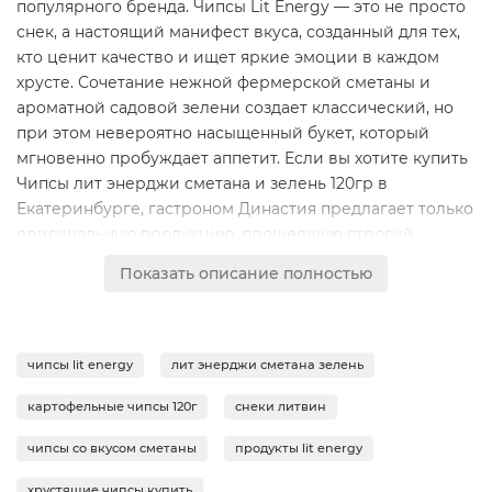
популярного бренда. Чипсы Lit Energy — это не просто
снек, а настоящий манифест вкуса, созданный для тех,
кто ценит качество и ищет яркие эмоции в каждом
хрусте. Сочетание нежной фермерской сметаны и
ароматной садовой зелени создает классический, но
при этом невероятно насыщенный букет, который
мгновенно пробуждает аппетит. Если вы хотите купить
Чипсы лит энерджи сметана и зелень 120гр в
Екатеринбурге, гастроном Династия предлагает только
оригинальную продукцию, прошедшую строгий
контроль качества.Секрет популярности этих чипсов
Показать описание полностью
кроется в уникальной технологии обжарки, которая
позволяет сохранить естественную текстуру
картофеля, делая ломтики идеально тонкими и
золотистыми. Каждая пачка весом 120 грамм наполнена
чипсы lit energy
лит энерджи сметана зелень
атмосферой праздника и драйва. Это идеальный выбор
картофельные чипсы 120г
снеки литвин
для большой компании, просмотра долгожданного
фильма или быстрого перекуса в течение
чипсы со вкусом сметаны
продукты lit energy
насыщенного дня. Благодаря удобному формату
упаковки, чипсы сохраняют свою свежесть и
хрустящие чипсы купить