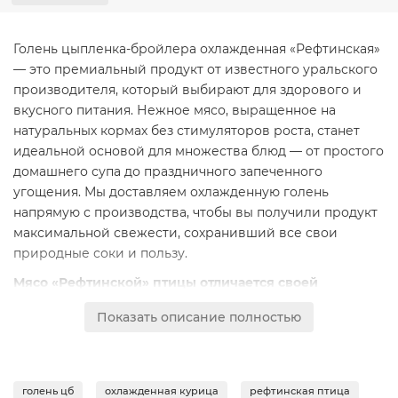
Голень цыпленка-бройлера охлажденная «Рефтинская»
— это премиальный продукт от известного уральского
производителя, который выбирают для здорового и
вкусного питания. Нежное мясо, выращенное на
натуральных кормах без стимуляторов роста, станет
идеальной основой для множества блюд — от простого
домашнего супа до праздничного запеченного
угощения. Мы доставляем охлажденную голень
напрямую с производства, чтобы вы получили продукт
максимальной свежести, сохранивший все свои
природные соки и пользу.
Мясо «Рефтинской» птицы отличается своей
сочностью, плотной структурой и чистым
Показать описание полностью
натуральным вкусом.
Охлажденный формат хранения,
в отличие от заморозки, позволяет сохранить
первоначальные качества мяса: его нежную текстуру,
яркий аромат и полный набор питательных веществ.
голень цб
охлажденная курица
рефтинская птица