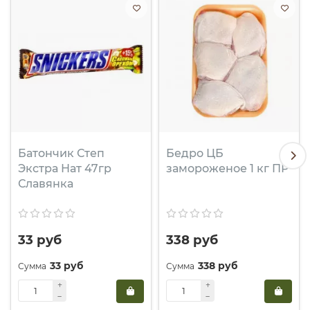
насыщенный вкус дополнит утренние яичницы или
сытные завтраки, станет идеальной начинкой для
домашних блинчиков или лаваша. Он прекрасно
сочетается с зернистым горчицей, хреном, свежими
овощами и зеленью, а также с выдержанными сырами
и оливками на мясной тарелке. Для быстрого и
вкусного перекуса просто положите ломтики на
ломтик свежего ржаного хлеба.
Состав: свинина, соль, сахар, регулятор кислотности
Батончик Степ
Бедро ЦБ
(ацетат натрия), антиокислитель (аскорбиновая
Экстра Нат 47гр
замороженое 1 кг ПР
кислота), стабилизатор (трифосфаты), экстракты
Славянка
специй, ароматизатор натуральный «дым», фиксатор
окраски (нитрит натрия).
Условия хранения: при температуре от 0°C до +6°C.
33 руб
338 руб
После вскрытия упаковки употребить в течение 72
часов. Срок годности указан на упаковке.
33 руб
338 руб
Пищевая ценность на 100 грамм продукта:
Белки
Жиры
Углеводы
Энергетическая ценность