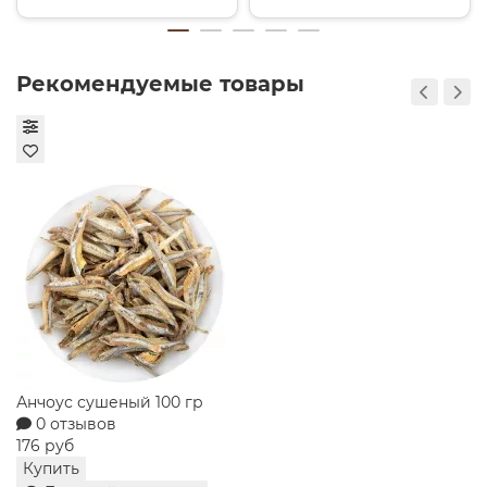
12.0 г
30.0 г
0.5 г
318 ккал
Примеры использования:
Рекомендуемые товары
Изысканная мясная тарелка: сочетайте балык с
оливками, вялеными томатами, горчицей и
несколькими сортами сыра.
Сытный сэндвич: на ломтик зернового хлеба
выложите лист салата, ломтики балыка, свежий
огурец и немного соуса «тартар».
Домашняя пицца или блинчики: используйте
нарезанный балык в качестве ароматной мясной
начинки вместе с грибами и сыром.
Подарите себе и своим близким момент истинного
наслаждения с балыком «Столичный» от «Гастроном
Династия». Закажите сейчас и оцените качество,
Конфеты Метелица сказочница Славян
проверенное временем!
0 отзывов
258 руб
Купить