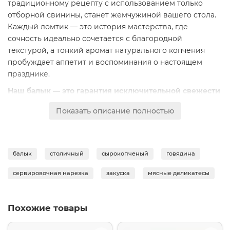
традиционному рецепту с использованием только
отборной свинины, станет жемчужиной вашего стола.
Каждый ломтик — это история мастерства, где
сочность идеально сочетается с благородной
текстурой, а тонкий аромат натурального копчения
пробуждает аппетит и воспоминания о настоящем
празднике.
Наш балык — это гарантия исключительной свежести
и высочайшего качества.
Мы тщательно контролируем
Показать описание полностью
каждый этап производства: от отбора сырья до
момента упаковки. Деликатес готовится методом
сырокопчения, что позволяет сохранить максимум
натурального вкуса и сочности мяса, без лишней влаги
балык
столичный
сырокопченый
говядина
и искусственных усилителей. Уже нарезанный на
аккуратные, почти прозрачные ломтики, он готов к
сервировочная нарезка
закуска
мясные деликатесы
подаче, экономя ваше время и даря эстетическое
удовольствие от сервировки.
Похожие товары
Этот балык — не просто закуска, а универсальный
продукт для гастрономического творчества. Его