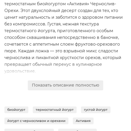
термостатным биойогуртом «Активия» Чернослив-
Орехи. Этот двухслойный десерт создан для тех, кто
ценит натуральность и заботится о здоровом питании
без компромиссов. Густая, нежная текстура
термостатного йогурта, приготовленного особым
способом сквашивания непосредственно в баночке,
сочетается с аппетитным слоем фруктово-орехового
пюре. Каждая ложка — это взрывной микс сладости
чернослива и пикантной хрусткости орехов, который
превращает обычный перекус в кулинарное
удовольствие.
Продукт изготовлен из отборного молока и живых
Показать описание полностью
пробиотических культур ActiRegularis®, которые
помогают поддерживать естественный баланс
микрофлоры кишечника.
Биойогурт не содержит
искусственных красителей, консервантов и ГМО, что
биойогурт
термостатный йогурт
густой йогурт
делает его безопасным выбором для всей семьи. Его
уникальная термостатная технология позволяет
йогурт с черносливом и орехами
Активия
сохранить максимум полезных свойств и создать по-