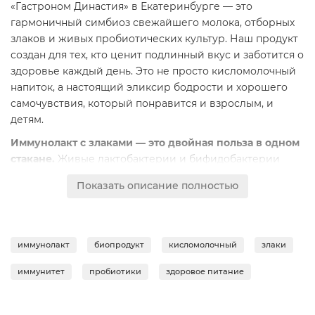
«Гастроном Династия» в Екатеринбурге — это
гармоничный симбиоз свежайшего молока, отборных
злаков и живых пробиотических культур. Наш продукт
создан для тех, кто ценит подлинный вкус и заботится о
здоровье каждый день. Это не просто кисломолочный
напиток, а настоящий эликсир бодрости и хорошего
самочувствия, который понравится и взрослым, и
детям.
Иммунолакт с злаками — это двойная польза в одном
стакане.
Живые лактобактерии и бифидобактерии
бережно заботятся о балансе микрофлоры кишечника,
Показать описание полностью
укрепляя естественную защиту организма. А
добавление полезных злаков дарит длительное
чувство сытости, мягко очищает организм и является
источником ценных пищевых волокон и медленных
иммунолакт
биопродукт
кисломолочный
злаки
углеводов. Идеальный выбор для питательного
завтрака или легкого перекуса без тяжести в желудке.
иммунитет
пробиотики
здоровое питание
Мы гарантируем исключительную свежесть и
натуральность.
Каждая бутылочка 450 мл производится