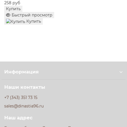
258 руб
свойства.
Купить
Позаботьтесь о себе и своих близких с биопродуктом
Быстрый просмотр
«Злаки Иммунолакт»! Купите свежий и полезный
Купить
кисломолочный продукт с доставкой или самовывозом
в интернет-магазине «Гастроном Династия» в
Екатеринбурге.
Информация
Наши контакты
+7 (343) 351 73 15
sales@dinastia96.ru
Наш адрес