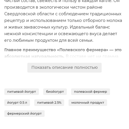
чистый состав, свежесть и пользу в каждой капле. Он
производится в экологически чистом районе
Свердловской области с соблюдением традиционных
рецептур и использованием только отборного молока
и живых заквасочных культур. Идеальный баланс
нежной консистенции и освежающего вкуса делает
его любимым продуктом для всей семьи.
Главное преимущество «Полевского фермера» — это
абсолютная натуральность.
В составе нет ни грамма
искусственных красителей, консервантов или
Показать описание полностью
загустителей. Только молоко и живые молочнокислые
микроорганизмы.
Живые пробиотические культуры
(бифидобактерии и лактобациллы)
работают на благо
вашего кишечника: они нормализуют микрофлору,
питьевой йогурт
биойогурт
полевской фермер
улучшают пищеварение и укрепляют иммунитет. Это
не просто вкусный напиток, а полноценный
йогурт 0.5 л
питьевой 2.5%
молочный продукт
функциональный продукт для ежедневного
фермерский йогурт
оздоровления.
Свежесть — наш ключевой принцип.
Йогурт