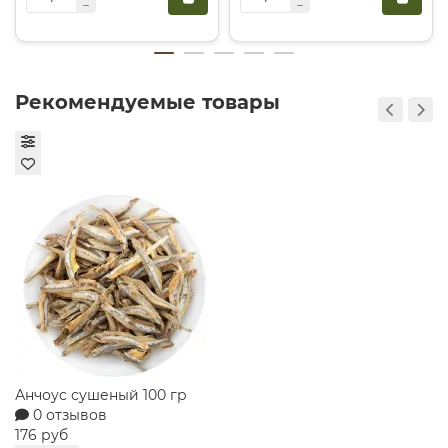
подать ее в качестве десерта после основного обеда,
предварительно слегка подогрев, чтобы аромат меда и
масла раскрылся еще ярче. В-третьих, это отличный
перекус в течение дня, который быстро восполнит
Рекомендуемые товары
запас энергии благодаря высокому содержанию
полезных углеводов и орехов. Не упустите шанс
заказать свежий продукт в «Гастроном Династия» и
оценить настоящий вкус Востока с доставкой по
Екатеринбургу в кратчайшие сроки.
Конфеты Метелица сказоч
0 отзывов
258 руб