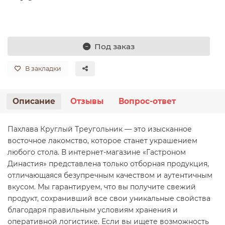
Клюква
Лук репчатый
Дыни
Манго
Наборы зелени
Соленья, маринованные овощи
Опята
Молочные продукты для детей
Свинина
Рыба замороженная
Соль, сахар, сода
Печенье весовое
Малина
Морковь
Инжир
Морс
Приправы, листья
Патиссончики
Орехи, семечки, сухофрукты
Масло сливочное, маргарин
Сосиски, сардельки
Рыба копченая
Печенье, пряники, кексы фасованные
Под заказ
Микс
Огурцы
Киви
Облепиха
Розмарин
Перец
Замороженные овощи
Сыры
Стейки
Рыба соленая, пресервы
Пиpожные, торты
В закладки
Все категории (13)
Все категории (21)
Все категории (25)
Все категории (14)
Все категории (14)
Все категории (16)
Яйцо
Субпродукты мясные
Салаты из морской капусты
Шоколад, жев. резинка, Драже, Паста шоколадная
Описание
Отзывы
Вопрос-ответ
Мороженое, торты мороженное
Пахлава Круглый Треугольник — это изысканное
восточное лакомство, которое станет украшением
любого стола. В интернет-магазине «Гастроном
Династия» представлена только отборная продукция,
отличающаяся безупречным качеством и аутентичным
вкусом. Мы гарантируем, что вы получите свежий
продукт, сохранивший все свои уникальные свойства
благодаря правильным условиям хранения и
оперативной логистике. Если вы ищете возможность