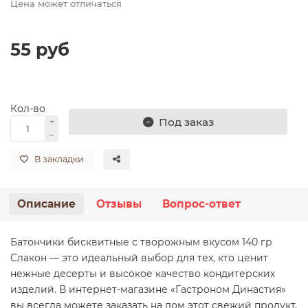
Цена может отличаться
Клюква
Лук репчатый
Дыни
Манго
Наборы зелени
Соленья, маринованные овощи
Опята
Молочные продукты для детей
Свинина
Рыба замороженная
Соль, сахар, сода
Печенье весовое
55 руб
Малина
Морковь
Инжир
Морс
Приправы, листья
Патиссончики
Орехи, семечки, сухофрукты
Масло сливочное, маргарин
Сосиски, сардельки
Рыба копченая
Печенье, пряники, кексы фасованные
Микс
Огурцы
Киви
Облепиха
Розмарин
Перец
Замороженные овощи
Сыры
Стейки
Рыба соленая, пресервы
Пиpожные, торты
Кол-во
Под заказ
Все категории (13)
Все категории (21)
Все категории (25)
Все категории (14)
Все категории (14)
Все категории (16)
Яйцо
Субпродукты мясные
Салаты из морской капусты
Шоколад, жев. резинка, Драже, Паста шоколадная
Мороженое, торты мороженное
В закладки
Описание
Отзывы
Вопрос-ответ
Батончики бисквитные с творожным вкусом 140 гр
Слакон — это идеальный выбор для тех, кто ценит
нежные десерты и высокое качество кондитерских
изделий. В интернет-магазине «Гастроном Династия»
вы всегда можете заказать на дом этот свежий продукт,