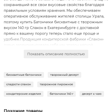
сохранивший все свои вкусовые свойства благодаря
правильным условиям хранения. Мы обеспечиваем
оперативное обслуживание жителей столицы Урала,
поэтому купить Батончики бисквитные с творожным
вкусом 140 гр Слакон в Екатеринбурге с доставкой
прямо к вашему порогу теперь стало еще проще и
удобнее.Продукция кондитерской фабрики «Слакон»
давно зарекомендовала себя как эталон мягкой
бисквитной выпечки. Батончики обладают
Показать описание полностью
удивительно легкой, пористой структурой и тающей
во рту начинкой с выраженным творожным ароматом.
Компактная упаковка весом 140 грамм позволяет брать
лакомство с собой на работу, учебу или прогулку по
бисквитные батончики
творожный десерт
Екатеринбургу. Это отличный вариант для быстрого
сладости слакон
творожное пирожное
перекуса, который подарит заряд энергии и поднимет
настроение. Сочетание нежного бисквита и
кондитерские изделия
батончики 140 г
десерт к чаю
деликатного вкуса творога делает этот десерт
любимым лакомством как для детей, так и для
взрослых.Состав:Мука пшеничная высшего сорта, сахар,
Похожие товары