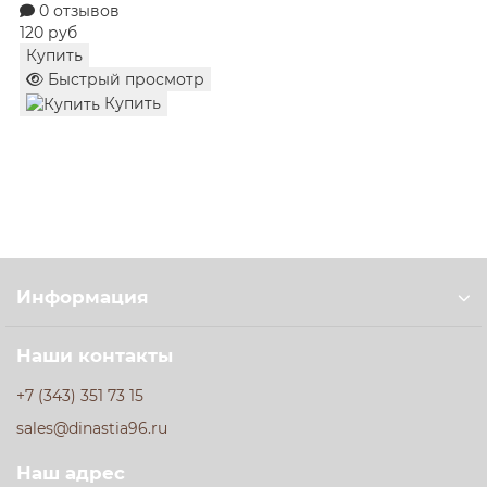
0 отзывов
полезной и горячей едой в любое время. Заказывайте
120 руб
в «Гастрономе Династия» с доставкой по
Купить
Екатеринбургу!
Быстрый просмотр
Купить
Информация
Наши контакты
+7 (343) 351 73 15
sales@dinastia96.ru
Наш адрес