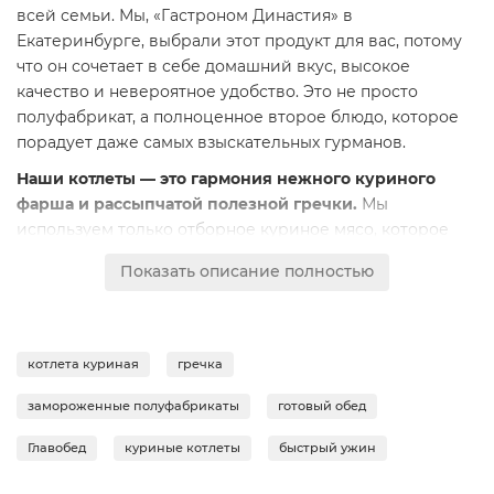
всей семьи. Мы, «Гастроном Династия» в
Екатеринбурге, выбрали этот продукт для вас, потому
что он сочетает в себе домашний вкус, высокое
качество и невероятное удобство. Это не просто
полуфабрикат, а полноценное второе блюдо, которое
порадует даже самых взыскательных гурманов.
Наши котлеты — это гармония нежного куриного
фарша и рассыпчатой полезной гречки.
Мы
используем только отборное куриное мясо, которое
делает котлету сочной и ароматной. Гречневая крупа
Показать описание полностью
приготовлена по особой технологии, чтобы сохранить
свою форму и легкий ореховый привкус, идеально
дополняющий курицу. Блюдо полностью готово — вам
останется лишь разогреть его на сковороде, в духовке
котлета куриная
гречка
или микроволновой печи, чтобы насладиться горячим
обедом с хрустящей корочкой.
замороженные полуфабрикаты
готовый обед
Мы делаем акцент на свежести и натуральности.
Главобед
куриные котлеты
быстрый ужин
Продукция «Главобед» производится из свежих
ингредиентов и сразу же подвергается шоковой