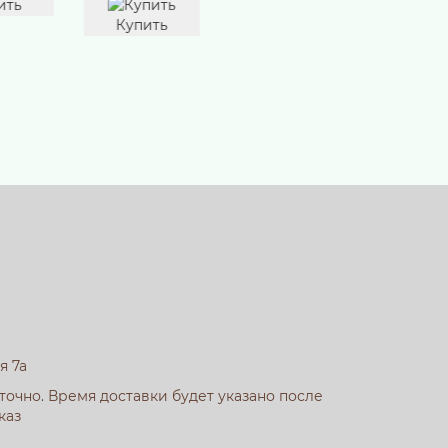
ить
я 7а
очно. Время доставки будет указано после
каз