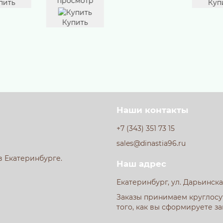
смотр
Купить
Куп
пить
Наши контакты
+7 (343) 351 73 15
sales@dinastia96.ru
в Екатеринбурге.
Наш адрес
Екатеринбург, ул. Дарьинска
Заказы принимаем круглосут
того, как вы сформируете за