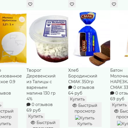
Хлеб
Батон
Йогурт
енский
Бородинский
Молочный
дереве
ицы с
СМАК 350гр
НАРЕЗКА
Лесная 
ьем
0 отзывов
СМАК 330 гр
из Тали
 130 гр
64 руб
0 отзывов
гр 8,0%
69 руб
0 отз
Купить
зывов
63 руб
Купить
Быстрый
Купить
просмотр
Быстрый
ь
просмотр
Быс
стрый
прос
Купить