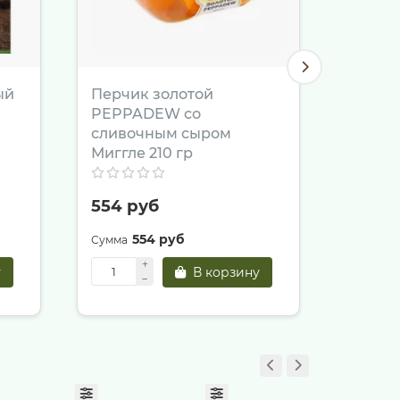
ый
Перчик золотой
Печень
PEPPADEW со
сливочным сыром
Миггле 210 гр
554 руб
518 р
554 руб
5
у
В корзину