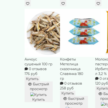
с
Конфеты
Молоко
Творог
ый 100 гр
Метелица
пастеризованное
Дерев
тзывов
сказочница
Ирбитское 0.9
из Тал
уб
Славянка 180
л 3,2 %
варен
гр
0 отзывов
малина
ть
0 отзывов
120 руб
4%
ыстрый
258 руб
0 от
Купить
осмотр
69 руб
Купить
Быстрый
Купит
Быстрый
просмотр
упить
просмотр
Бы