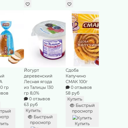
Сдоба
Майонез
Хлеб Рос
нский
Капучино
Провансаль
СМАК 300
ягода
СМАК 100г
ЕЖК 386гр 67%
0 отзы
цы 130
0 отзывов
0 отзывов
78 руб
58 руб
151 руб
Купить
ывов
Купить
Купить
Быст
Быстрый
Быстрый
просм
просмотр
просмотр
трый
Купи
мотр
Купить
Купить